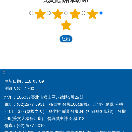
此頁資訊有幫助嗎?
:::
更新日期
115-08-09
瀏覽人次
1760
地址：105037臺北市松山區八德路3段25號
電話：(02)2577-5931 秘書室 分機100(總機)、展演活動課 分機
2101、324(劇場之友)、藝文推廣課 分機348(社區藝術巡禮)、分機
345(藝文大樓藝研班)、傳統戲曲課 分機312
傳真：(02)2577-9310