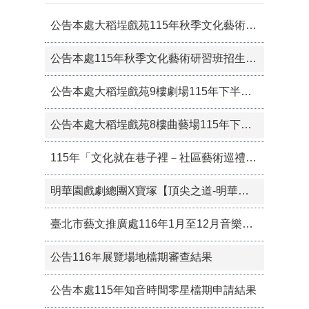
公告本處大稻埕戲苑115年秋季文化藝術研習班報名須知
公告本處115年秋季文化藝術研習班招生簡章
公告本處大稻埕戲苑9樓劇場115年下半年度零星檔期審查結果暨空檔檔期受理申請
公告本處大稻埕戲苑8樓曲藝場115年下半年度第二次零星檔期審查結果暨空檔檔期受理申請事宜
115年「文化就在巷子裡－社區藝術巡禮」第33、34 場活動日期及地點變更
明華園戲劇總團X寶塚【頂尖之道-明華園戲劇總團X寶塚OG交流會】 7/11演出延期通知
臺北市藝文推廣處116年1月至12月音樂沙龍演出企劃申請公告
公告116年展覽場地檔期審查結果
公告本處115年知音時間零星檔期申請結果