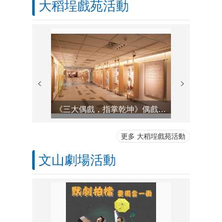
大稻埕戲苑活動
《三大偶戲，指掌乾坤》偶戲常設展
《請戲–
更多 大稻埕戲苑活動
文山劇場活動