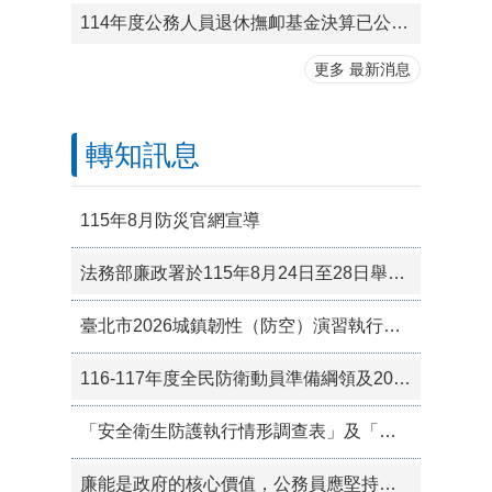
114年度公務人員退休撫卹基金決算已公告於公務人員退休撫卹基金管理局網站
更多 最新消息
轉知訊息
115年8月防災官網宣導
法務部廉政署於115年8月24日至28日舉辦「中華民國聯合國反貪腐公約第三次國家報告國際審查會議」
臺北市2026城鎮韌性（防空）演習執行計畫
116-117年度全民防衛動員準備綱領及2026城鎮韌性演習等資訊
「安全衛生防護執行情形調查表」及「職場霸凌防治執行情形調查表」之執行結果公開於本處網頁
廉能是政府的核心價值，公務員應堅持廉潔，拒絕貪腐