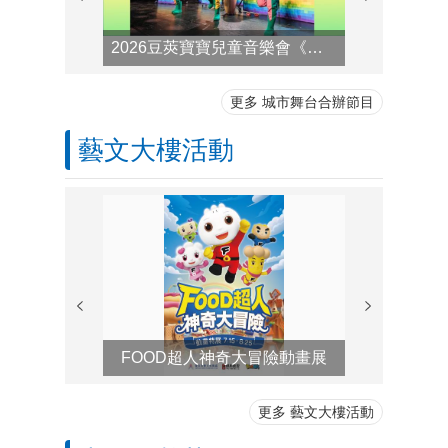
2026豆莢寶寶兒童音樂會《咻咻～魔幻擊樂秀》
更多 城市舞台合辦節目
藝文大樓活動
FOOD超人神奇大冒險動畫展
八月份藝
更多 藝文大樓活動