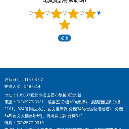
此頁資訊有幫助嗎?
:::
更新日期
115-08-07
瀏覽人次
3497214
地址：105037臺北市松山區八德路3段25號
電話：(02)2577-5931 秘書室 分機100(總機)、展演活動課 分機
2101、324(劇場之友)、藝文推廣課 分機348(社區藝術巡禮)、分機
345(藝文大樓藝研班)、傳統戲曲課 分機312
傳真：(02)2577-9310