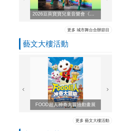
2026豆莢寶寶兒童音樂會《咻咻～魔幻擊樂秀》
更多 城市舞台合辦節目
藝文大樓活動
FOOD超人神奇大冒險動畫展
八月份藝
更多 藝文大樓活動