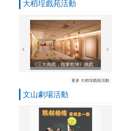
大稻埕戲苑活動
《三大偶戲，指掌乾坤》偶戲常設展
《請戲–
更多 大稻埕戲苑活動
文山劇場活動