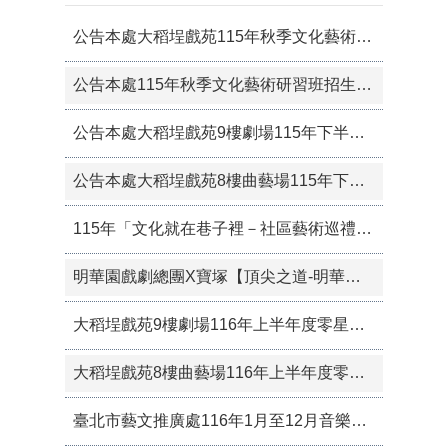
公告本處大稻埕戲苑115年秋季文化藝術研習班報名須知
公告本處115年秋季文化藝術研習班招生簡章
公告本處大稻埕戲苑9樓劇場115年下半年度零星檔期審查結果暨空檔檔期受理申請
公告本處大稻埕戲苑8樓曲藝場115年下半年度第二次零星檔期審查結果暨空檔檔期受理申請事宜
115年「文化就在巷子裡－社區藝術巡禮」第33、34 場活動日期及地點變更
明華園戲劇總團X寶塚【頂尖之道-明華園戲劇總團X寶塚OG交流會】 7/11演出延期通知
大稻埕戲苑9樓劇場116年上半年度零星檔期即日起受理申請
大稻埕戲苑8樓曲藝場116年上半年度零星檔期即日起受理申請
臺北市藝文推廣處116年1月至12月音樂沙龍演出企劃申請公告