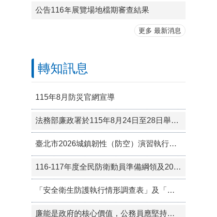
公告116年展覽場地檔期審查結果
更多 最新消息
轉知訊息
115年8月防災官網宣導
法務部廉政署於115年8月24日至28日舉辦「中華民國聯合國反貪腐公約第三次國家報告國際審查會議」
臺北市2026城鎮韌性（防空）演習執行計畫
116-117年度全民防衛動員準備綱領及2026城鎮韌性演習等資訊
「安全衛生防護執行情形調查表」及「職場霸凌防治執行情形調查表」之執行結果公開於本處網頁
廉能是政府的核心價值，公務員應堅持廉潔，拒絕貪腐