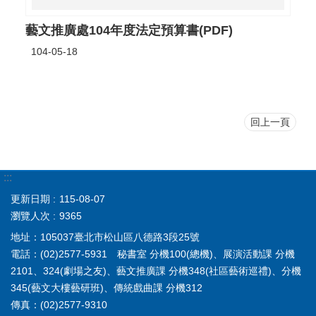
藝文推廣處104年度法定預算書(PDF)
104-05-18
回上一頁
:::
更新日期
115-08-07
瀏覽人次
9365
地址：105037臺北市松山區八德路3段25號
電話：(02)2577-5931 秘書室 分機100(總機)、展演活動課 分機
2101、324(劇場之友)、藝文推廣課 分機348(社區藝術巡禮)、分機
345(藝文大樓藝研班)、傳統戲曲課 分機312
傳真：(02)2577-9310